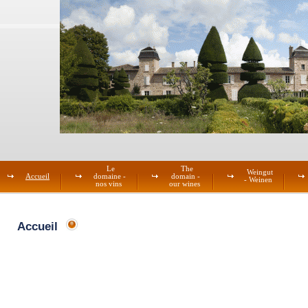
Le
The
Weingut
Accueil
domaine -
domain -
- Weinen
nos vins
our wines
Accueil